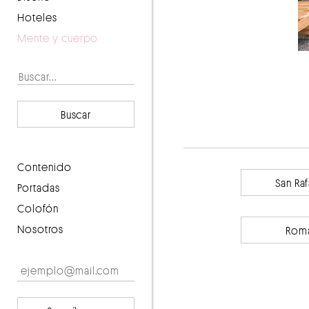
Hoteles
Mente y cuerpo
ería Capital
Buscar
contenido
San Ra
portadas
Colofón
Nosotros
Rom